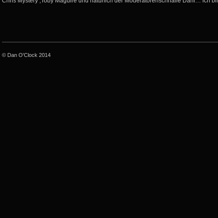
Chris Mystery ,Toby Maguire und natürlich der Moderatorenschnalle Dani… ich bin
© Dan O'Clock 2014