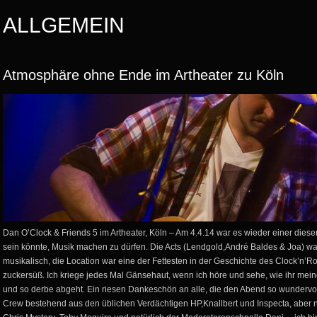
ALLGEMEIN
Atmosphäre ohne Ende im Artheater zu Köln
Dan O’Clock & Friends 5 im Artheater, Köln – Am 4.4.14 war es wieder einer dies
sein könnte, Musik machen zu dürfen. Die Acts (Lendgold,André Baldes & Joa) w
musikalisch, die Location war eine der Fettesten in der Geschichte des Clock’n’Ro
zuckersüß. Ich kriege jedes Mal Gänsehaut, wenn ich höre und sehe, wie ihr meine
und so derbe abgeht. Ein riesen Dankeschön an alle, die den Abend so wunderv
Crew bestehend aus den üblichen Verdächtigen HP,Knallbert und Inspecta, aber 