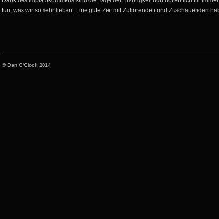
Dank des Impfaufkommens sind die Tage der Traurigkeit nun hoffentlich für immer
tun, was wir so sehr lieben: Eine gute Zeit mit Zuhörenden und Zuschauenden ha
© Dan O'Clock 2014